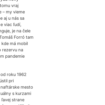
 tomu vraj
je – my vieme
e aj u nás sa
 viac ľudí,
guje, je na čele
r Tomáš Forró tam
, kde má mobil
o rezervu na
pem pandemie
 od roku 1962
til pri
é naftárske mesto
tuálny s kurzami
 ľavej strane