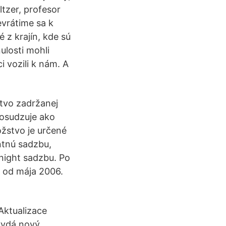
ltzer, profesor
evrátime sa k
 z krajín, kde sú
ulosti mohli
 vozili k nám. A
stvo zadržanej
posudzuje ako
žstvo je určené
ntnú sadzbu,
night sadzbu. Po
i od mája 2006.
Aktualizace
vydá nový