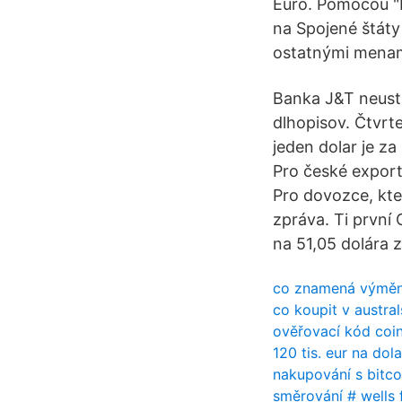
Euro. Pomocou "
na Spojené štáty
ostatnými menam
Banka J&T neustá
dlhopisov. Čtvrt
jeden dolar je za
Pro české exporté
Pro dovozce, kteř
zpráva. Ti první
na 51,05 dolára z
co znamená výměn
co koupit v austral
ověřovací kód coi
120 tis. eur na dol
nakupování s bitco
směrování # wells 