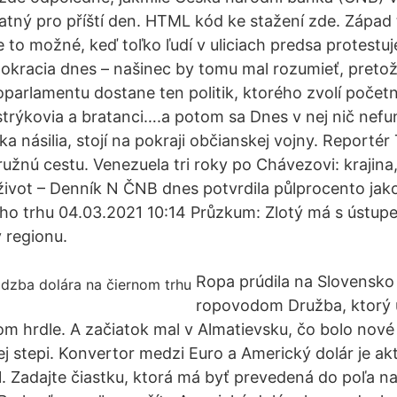
platný pro příští den. HTML kód ke stažení zde. Západ
e to možné, keď toľko ľudí v uliciach predsa protestu
mokracia dnes – našinec by tomu mal rozumieť, pretož
parlamentu dostane ten politik, ktorého zvolí početne
strýkovia a bratanci….a potom sa Dnes v nej nič nefun
a násilia, stojí na pokraji občianskej vojny. Reporté
užnú cestu. Venezuela tri roky po Chávezovi: krajina
život – Denník N ČNB dnes potvrdila půlprocento jak
ho trhu 04.03.2021 10:14 Průzkum: Zlotý má s ústu
v regionu.
Ropa prúdila na Slovensko
ropovodom Družba, ktorý ús
om hrdle. A začiatok mal v Almatievsku, čo bolo nov
ej stepi. Konvertor medzi Euro a Americký dolár je ak
. Zadajte čiastku, ktorá má byť prevedená do poľa na