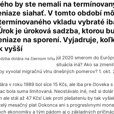
ého by ste nemali na termínovan
eniaze siahať. V tomto období m
termínovaného vkladu vybraté ib
Úrok je úroková sadzba, ktorou b
niaze na sporení. Vyjadruje, koľk
k vyšší
júl 2020 smerom do Európy
situácia iná? Ako sa zmeni
aby vyvolal migračnú vlnu dnešných pomerov? 1. okt.
lára v roku 1989 bol síce 15 Kčs, ale iba pre človeka
iac bola suma limitovaná. Neostávalo iné, než si dolá
 ale stál až 47 Kčs! Liek proti plešateniu by tak vyšie
celý mesačný plat Dokonca ani s progresívnymi monet
och ekonomiky a tým pádom aj o základných príčinách