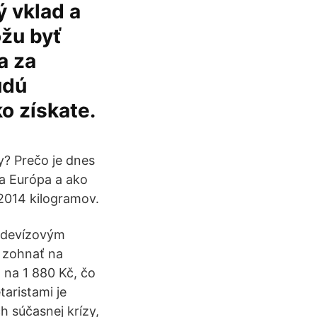
ý vklad a
ôžu byť
a za
udú
o získate.
? Prečo je dnes
la Európa a ako
 2014 kilogramov.
 s devízovým
r zohnať na
l na 1 880 Kč, čo
aristami je
 súčasnej krízy,