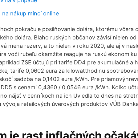
vína v prípade
 na nákup mincí online
rhoch pokračuje posilňovanie dolára, ktorému včera
ého dolára. Blaho ruských občanov závisí nielen od
ová mena rezerv, a to nielen v roku 2020, ale aj v na
ára voči rubeľu okamžite reaguje na ruskú ekonomiku 
napríklad ZSE účtujú pri tarife DD4 pre akumulačné a 
zkej tarife 0,0602 eura za kilowatthodinu spotrebovan
oskočí sadzba na 0,1402 eura /kWh. Pre priamovýhre
 s DD5 s cenami 0,4360 / 0,0546 eura /kWh. Koľko účtu
no nájsť v cenníkoch na ich Uviedla to dnes na stretn
a vývoja retailových úverových produktov VÚB Dank
 je rast inflačných očaká