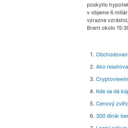
poskytlo hypotek
v objeme 6 miliá
výrazne vzrástol
Brent okolo 15:30
Obchodovani
Ako resetovať
Cryptoviewi
Kde sa dá kúp
Cenový zvlň
300 dinár be