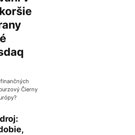
koršie
rany
ké
asdaq
a finančných
burzový Čierny
Európy?
droj:
dobie,