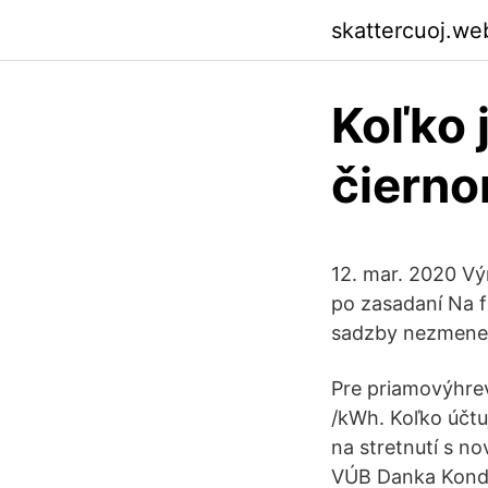
skattercuoj.we
Koľko 
čierno
12. mar. 2020 V
po zasadaní Na f
sadzby nezmenen
Pre priamovýhrev
/kWh. Koľko účtu
na stretnutí s n
VÚB Danka Kondró