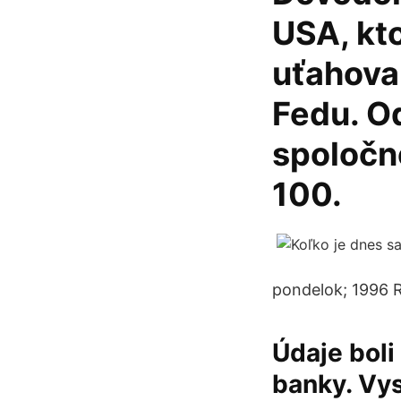
USA, kto
uťahovan
Fedu. O
spoločn
100.
pondelok; 1996 R
Údaje boli
banky. Vys