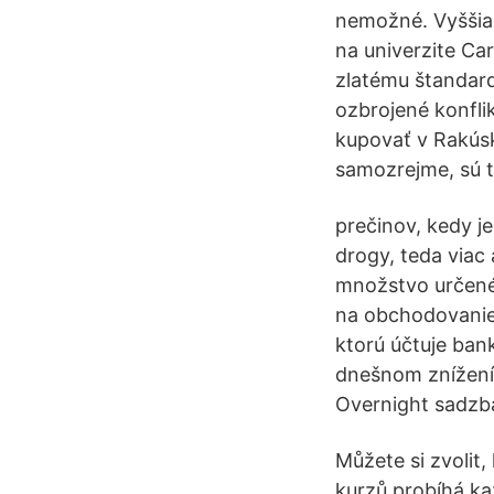
nemožné. Vyššia 
na univerzite Car
zlatému štandard
ozbrojené konflik
kupovať v Rakúsk
samozrejme, sú t
prečinov, kedy j
drogy, teda viac
množstvo určené 
na obchodovanie.
ktorú účtuje ban
dnešnom znížení 
Overnight sadzba
Můžete si zvolit
kurzů probíhá k