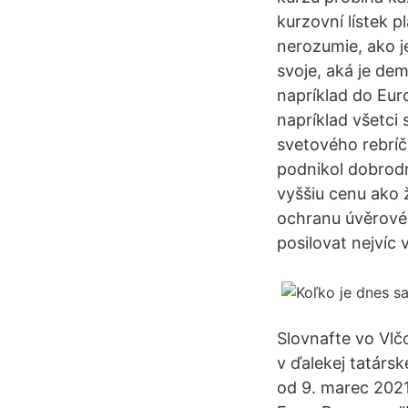
kurzovní lístek 
nerozumie, ako j
svoje, aká je de
napríklad do Euro
napríklad všetci 
svetového rebríčk
podnikol dobrodr
vyššiu cenu ako 
ochranu úvěrové
posilovat nejvíc 
Slovnafte vo Vlč
v ďalekej tatársk
od 9. marec 2021