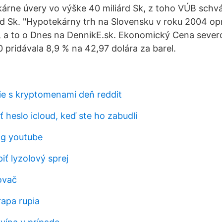
árne úvery vo výške 40 miliárd Sk, z toho VÚB schvá
rd Sk. "Hypotekárny trh na Slovensku v roku 2004 op
, a to o Dnes na DennikE.sk. Ekonomický Cena seve
 pridávala 8,9 % na 42,97 dolára za barel.
e s kryptomenami deň reddit
 heslo icloud, keď ste ho zabudli
ng youtube
iť lyzolový sprej
ovač
rapa rupia