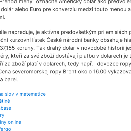
Prehoď meny" označíte Americký dolár ako predvolen
 dolár alebo Euro pre konverziu medzi touto menou 
i.
le napreduje, je aktívna predovšetkým pri emisiách
eční kurzovní lístek České národní banky obsahuje his
 37,155 koruny. Tak drahý dolar v novodobé historii je
ry, kteří za své zboží dostávají platbu v dolarech je
í za zboží platí v dolarech, tedy např. i dovozce ropy
 Cena severomorskej ropy Brent okolo 16.00 vykazova
a barel.
a slov v matematice
štině
nbase
ary
iny online
fargo