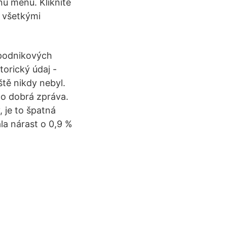
ú menu. Kliknite
a všetkými
 podnikových
torický údaj -
ště nikdy nebyl.
 to dobrá zpráva.
, je to špatná
la nárast o 0,9 %