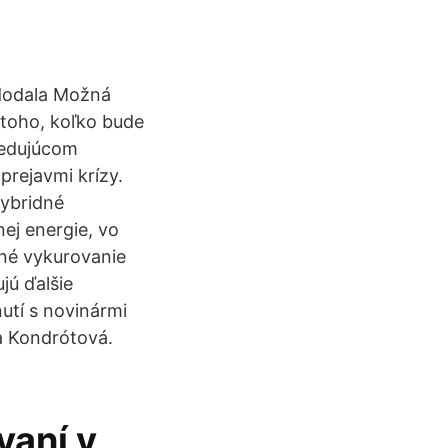
 dodala Možná
 toho, koľko bude
sledujúcom
prejavmi krízy.
hybridné
ej energie, vo
vné vykurovanie
jú ďalšie
utí s novinármi
a Kondrótová.
vaní v