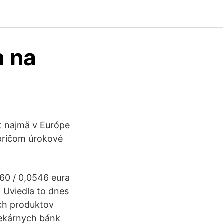
a na
t najmä v Európe
 pričom úrokové
60 / 0,0546 eura
h Uviedla to dnes
ých produktov
tekárnych bánk