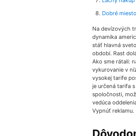
Lacný nákup 
Dobré miesto
Na devízových t
dynamika americk
stáť hlavná svet
období. Rast dol
Ako sme rátali: 
vykurovanie v ní
vysokej tarife p
je určená tarifa
spoločnosti, mož
vedúca oddeleni
Vypnúť reklamu.
Dôvodom