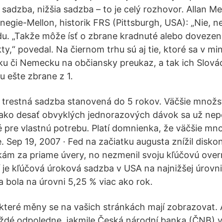
sadzba, nižšia sadzba – to je celý rozhovor. Allan Me
negie-Mellon, historik FRS (Pittsburgh, USA): „Nie, n
u. „Takže môže ísť o zbrane kradnuté alebo dovezené
ty,“ povedal. Na čiernom trhu sú aj tie, ktoré sa v min
u či Nemecku na občiansky preukaz, a tak ich Slováci
u ešte zbrane z 1.
e trestná sadzba stanovená do 5 rokov. Väčšie množ
 ako desať obvyklých jednorazových dávok sa už ne
pre vlastnú potrebu. Platí domnienka, že väčšie mno
 Sep 19, 2007 · Fed na začiatku augusta znížil disko
kám za priame úvery, no nezmenil svoju kľúčovú over
je kľúčová úroková sadzba v USA na najnižšej úrovn
 bola na úrovni 5,25 % viac ako rok.
, které měny se na vašich stránkách mají zobrazovat. 
aždé odpoledne, jakmile Česká národní banka (ČNB) 