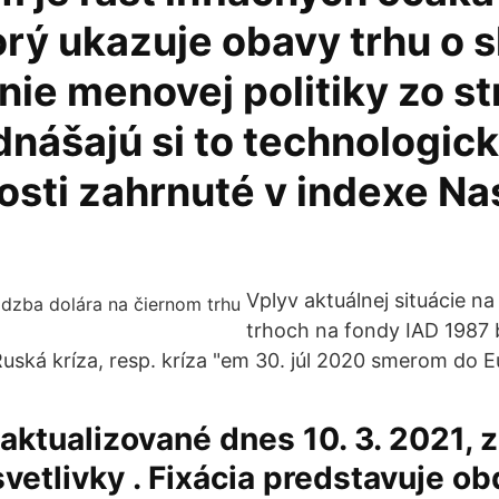
rý ukazuje obavy trhu o s
ie menovej politiky zo st
dnášajú si to technologic
osti zahrnuté v indexe N
Vplyv aktuálnej situácie n
trhoch na fondy IAD 1987 
uská kríza, resp. kríza "em 30. júl 2020 smerom do 
 aktualizované dnes 10. 3. 2021, z
vetlivky . Fixácia predstavuje ob