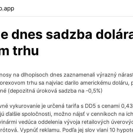
b.app
je dnes sadzba dolár
m trhu
ýnosy na dlhopisoch dnes zaznamenali výrazný náras
orexovom trhu sa najviac darilo americkému doláru,
é (depozitná úroková sadzba na -0,5%)
né vykurovanie je určená tarifa s DD5 s cenami 0,43
jú ďalšie spoločnosti, možno nájsť v cenníkoch na ic
ovinármi vedúca oddelenia vývoja retailových úverov
tová. Vypnúť reklamu. Podľa jej slov vlani 10 hypo