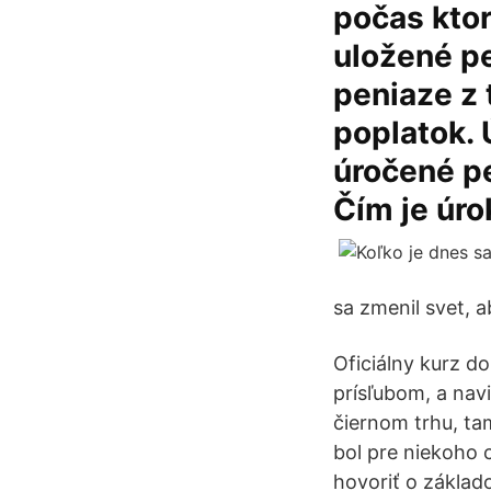
počas ktor
uložené p
peniaze z 
poplatok. 
úročené pe
Čím je úro
sa zmenil svet, 
Oficiálny kurz do
prísľubom, a nav
čiernom trhu, tam
bol pre niekoho 
hovoriť o základ