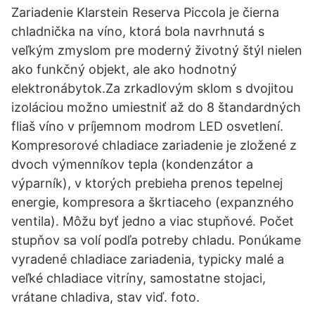
Zariadenie Klarstein Reserva Piccola je čierna
chladnička na víno, ktorá bola navrhnutá s
veľkým zmyslom pre moderný životný štýl nielen
ako funkčný objekt, ale ako hodnotný
elektronábytok.Za zrkadlovým sklom s dvojitou
izoláciou možno umiestniť až do 8 štandardných
fliaš víno v príjemnom modrom LED osvetlení.
Kompresorové chladiace zariadenie je zložené z
dvoch výmenníkov tepla (kondenzátor a
výparník), v ktorých prebieha prenos tepelnej
energie, kompresora a škrtiaceho (expanzného
ventila). Môžu byť jedno a viac stupňové. Počet
stupňov sa volí podľa potreby chladu. Ponúkame
vyradené chladiace zariadenia, typicky malé a
veľké chladiace vitríny, samostatne stojaci,
vrátane chladiva, stav viď. foto.