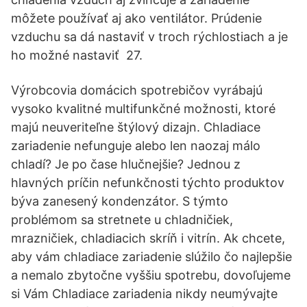
môžete používať aj ako ventilátor. Prúdenie
vzduchu sa dá nastaviť v troch rýchlostiach a je
ho možné nastaviť 27.
Výrobcovia domácich spotrebičov vyrábajú
vysoko kvalitné multifunkčné možnosti, ktoré
majú neuveriteľne štýlový dizajn. Chladiace
zariadenie nefunguje alebo len naozaj málo
chladí? Je po čase hlučnejšie? Jednou z
hlavných príčin nefunkčnosti týchto produktov
býva zanesený kondenzátor. S týmto
problémom sa stretnete u chladničiek,
mrazničiek, chladiacich skríň i vitrín. Ak chcete,
aby vám chladiace zariadenie slúžilo čo najlepšie
a nemalo zbytočne vyššiu spotrebu, dovoľujeme
si Vám Chladiace zariadenia nikdy neumývajte