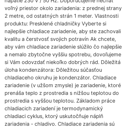
napätie 230 V / 50 Hz. Doporučujeme nechať
voľný priestor okolo zariadenia: z prednej strany
2 metre, od ostatných strán 1 meter. Vlastnosti
produktu: Presklené chladničky Vyberte si
najlepšie chladiace zariadenie, aby ste zachovali
kvalitu a čerstvosť svojich potravín Ak chcete,
aby vám chladiace zariadenie slúžilo čo najlepšie
a nemalo zbytočne vyššiu spotrebu, dovoľujeme
si Vám odovzdať niekoľko dobrých rád. Dôležitá
úloha kondenzátora: Dôležitou súčasťou
chladiaceho okruhu je kondenzátor. Chladiace
zariadenie (v užšom zmysle) je zariadenie, ktoré
prenáša teplo z prostredia s nižšou teplotou do
prostredia s vyššou teplotou. Základom práce
chladiacich zariadení je termodynamický
chladiaci cyklus, ktorý uskutočňuje náplň
zariadenia - chladivo. Chladiace zariadenia sú