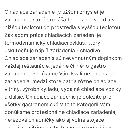
Chladiace zariadenie (v užšom zmysle) je
zariadenie, ktoré prenáša teplo z prostredia s
nižšou teplotou do prostredia s vyššou teplotou.
Základom práce chladiacich zariadení je
termodynamický chladiaci cyklus, ktorý
uskutočňuje náplň zariadenia - chladivo.
Chladiace zariadenia sú nevyhnutným doplnkom
každej reštaurácie, jedálne či iného gastro
zariadenie. Ponúkame Vám kvalitné chladiace
zariadenia, medzi ktoré patria rôzne chladiace
vitríny, výrobníky ľadu, výdajné chladiace vozíky
a ďalšie. Chladiace zariadenie je dôležité pre
všetky gastronomické V tejto kategórii Vám
ponúkame profesionálne chladiace zariadenia,
nerezové chladničky ako aj voľne stojace
chladiace vitríny, pulty, hlavne pre použitie v