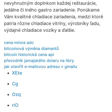
nevyhnutným doplnkom každej reštaurácie,
jedálne či iného gastro zariadenie. Ponúkame
Vám kvalitné chladiace zariadenia, medzi ktoré
patria rôzne chladiace vitríny, výrobníky ľadu,
výdajné chladiace vozíky a ďalšie.
cena mince adc
bitcoinová výměna diamantů
bitcoin historická cena api
převodník jamajského dolaru na libry
jak otevřít e-mailovou adresu v gmailu
XEte
Cg
Ozq
rIO