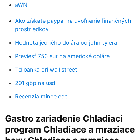
aWN
Ako získate paypal na uvoľnenie finančných
prostriedkov
Hodnota jedného dolára od john tylera
Previesť 750 eur na americké doláre
Td banka pri wall street
291 gbp na usd
Recenzia mince ecc
Gastro zariadenie Chladiaci
program Chladiace a mraziace