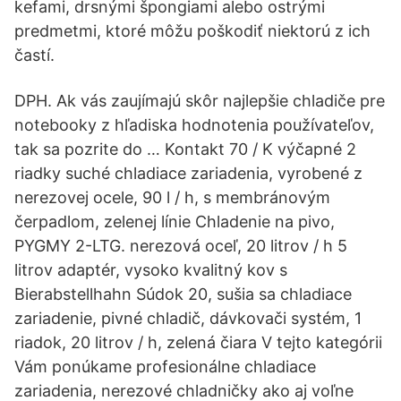
kefami, drsnými špongiami alebo ostrými
predmetmi, ktoré môžu poškodiť niektorú z ich
častí.
DPH. Ak vás zaujímajú skôr najlepšie chladiče pre
notebooky z hľadiska hodnotenia používateľov,
tak sa pozrite do … Kontakt 70 / K výčapné 2
riadky suché chladiace zariadenia, vyrobené z
nerezovej ocele, 90 l / h, s membránovým
čerpadlom, zelenej línie Chladenie na pivo,
PYGMY 2-LTG. nerezová oceľ, 20 litrov / h 5
litrov adaptér, vysoko kvalitný kov s
Bierabstellhahn Súdok 20, sušia sa chladiace
zariadenie, pivné chladič, dávkovači systém, 1
riadok, 20 litrov / h, zelená čiara V tejto kategórii
Vám ponúkame profesionálne chladiace
zariadenia, nerezové chladničky ako aj voľne