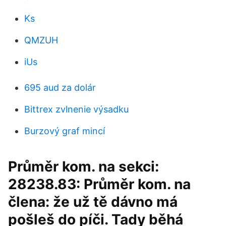
Ks
QMZUH
iUs
695 aud za dolár
Bittrex zvlnenie výsadku
Burzový graf mincí
Průměr kom. na sekci:
28238.83: Průměr kom. na
člena: že už tě dávno má
pošleš do píči. Tady běhá