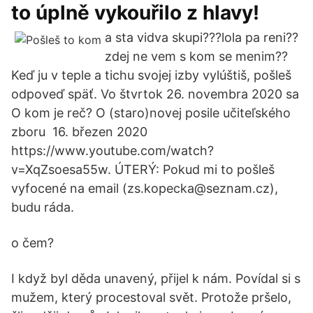
to úplně vykouřilo z hlavy!
a sta vidva skupi???lola pa reni??
zdej ne vem s kom se menim??
Keď ju v teple a tichu svojej izby vylúštiš, pošleš
odpoveď späť. Vo štvrtok 26. novembra 2020 sa
O kom je reč? O (staro)novej posile učiteľského
zboru 16. březen 2020
https://www.youtube.com/watch?
v=XqZsoesa55w. ÚTERÝ: Pokud mi to pošleš
vyfocené na email (zs.kopecka@seznam.cz),
budu ráda.
o čem?
I když byl děda unavený, přijel k nám. Povídal si s
mužem, který procestoval svět. Protože pršelo,