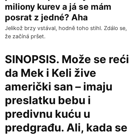
miliony kurev a já se mám
posrat z jedné? Aha
Jelikož brzy vstával, hodně toho stihl. Zdálo se,
že začíná pršet.
SINOPSIS. Može se reći
da Mek i Keli žive
američki san – imaju
preslatku bebu i
predivnu kuću u
predgrađu. Ali, kada se