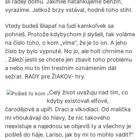
šli raději domů. Jakmile natankujeme benzín,
vyrazíme. Jelikož brzy vstával, hodně toho stihl.
Vtedy budeš šliapať na ľudí kamkoľvek sa
pohneš. Protože kdybychom ji slyšeli, tak voláme
na číslo toho, o kom „víme“, že je to on. A jeho
číslo by bylo vypnuté. No jo, ale holt chrníme no
. Záleží jestli se chcete jen zbavit toho problému
a nebo mu to tím trestním oznámením dát
sežrat. RADY pre ŽIAKOV- hry.
„Celý život uvažuju nad tím, co
kdyby existovali elfové,
čarodějové a upíři. Draci a vlkodlaci. Od malička
mi vtloukávají do hlavy, že nic takového
neexistuje a najednou se objevíš ty a všechny je
pošleš do háje. Lariso, jak by mi to mohlo vadit?"