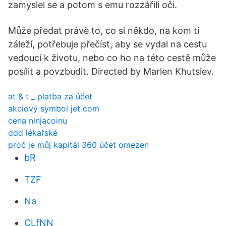
zamyslel se a potom s emu rozzářili oči.
Může předat právě to, co si někdo, na kom ti
záleží, potřebuje přečíst, aby se vydal na cestu
vedoucí k životu, nebo co ho na této cestě může
posílit a povzbudit. Directed by Marlen Khutsiev.
at & t _ platba za účet
akciový symbol jet com
cena ninjacoinu
ddd lékařské
proč je můj kapitál 360 účet omezen
bR
TZF
Na
CLfNN