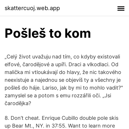
skattercuoj.web.app
Pošleš to kom
„Celý život uvažuju nad tím, co kdyby existovali
elfové, čarodějové a upíři. Draci a vlkodlaci. Od
malička mi vtloukávají do hlavy, že nic takového
neexistuje a najednou se objevíš ty a všechny je
pošleš do háje. Lariso, jak by mi to mohlo vadit?"
zamyslel se a potom s emu rozzářili oči. „Jsi
čarodějka?
8. Don’t cheat. Enrique Cubillo double pole skis
up Bear Mt., NY. in 37:55. Want to learn more