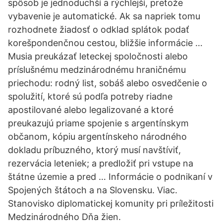
spôsob je jednoduchší a rýchlejší, pretože
vybavenie je automatické. Ak sa napriek tomu
rozhodnete žiadosť o odklad splátok podať
korešpondenčnou cestou, bližšie informácie …
Musia preukázať leteckej spoločnosti alebo
príslušnému medzinárodnému hraničnému
priechodu: rodný list, sobáš alebo osvedčenie o
spolužití, ktoré sú podľa potreby riadne
apostilované alebo legalizované a ktoré
preukazujú priame spojenie s argentínskym
občanom, kópiu argentínskeho národného
dokladu príbuzného, ktorý musí navštíviť,
rezervácia leteniek; a predložiť pri vstupe na
štátne územie a pred … Informácie o podnikaní v
Spojených štátoch a na Slovensku. Viac.
Stanovisko diplomatickej komunity pri príležitosti
Medzinárodného Dňa žien.