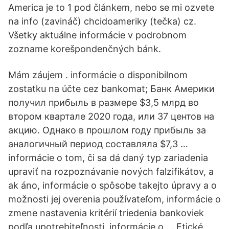
America je to 1 pod článkem, nebo se mi ozvete
na info (zavináč) chcidoameriky (tečka) cz.
Všetky aktuálne informácie v podrobnom
zozname korešpondenčných bánk.
Mám záujem . informácie o disponibilnom
zostatku na účte cez bankomat; Банк Америки
получил прибыль в размере $3,5 млрд во
втором квартале 2020 года, или 37 центов на
акцию. Однако в прошлом году прибыль за
аналогичный период составляла $7,3 …
informácie o tom, či sa dá daný typ zariadenia
upraviť na rozpoznávanie nových falzifikátov, a
ak áno, informácie o spôsobe takejto úpravy a o
možnosti jej overenia používateľom, informácie o
zmene nastavenia kritérií triedenia bankoviek
podľa upotrebiteľnosti, informácie o … Etické