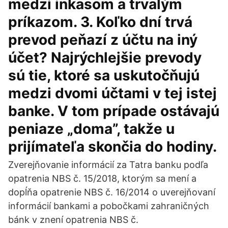
medzi inkasom a trvalým
príkazom. 3. Koľko dní trvá
prevod peňazí z účtu na iný
účet? Najrýchlejšie prevody
sú tie, ktoré sa uskutočňujú
medzi dvomi účtami v tej istej
banke. V tom prípade ostávajú
peniaze „doma”, takže u
prijímateľa skončia do hodiny.
Zverejňovanie informácií za Tatra banku podľa
opatrenia NBS č. 15/2018, ktorým sa mení a
dopĺňa opatrenie NBS č. 16/2014 o uverejňovaní
informácií bankami a pobočkami zahraničných
bánk v znení opatrenia NBS č.