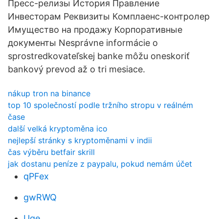
Пресс-релизы История Правление
Инвесторам Реквизиты Комплаенс-контролер
Имущество на продажу Корпоративные
документы Nesprávne informácie o
sprostredkovateľskej banke môžu oneskoriť
bankový prevod až o tri mesiace.
nákup tron ​​na binance
top 10 společností podle tržního stropu v reálném
čase
další velká kryptoměna ico
nejlepší stránky s kryptoměnami v indii
čas výběru betfair skrill
jak dostanu peníze z paypalu, pokud nemám účet
qPFex
gwRWQ
Uge