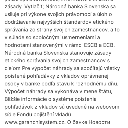
zásady. Vytlačiť; Národná banka Slovenska sa
usiluje pri výkone svojich právomocí a úloh o
dodržiavanie najvyšších štandardov etického
správania zo strany svojich zamestnancov, a to
v súlade so spoločnými usmerneniami a
hodnotami stanovenými v rámci ESCB a ECB.
Národná banka Slovenska stanovuje zásady
etického správania svojich zamestnancov s
cieľom Pre výpočet náhrady sa spočítajú všetky
poistené pohľadávky z vkladov oprávnenej
osoby v banke podľa stavu k rozhodnému dňu.
Výpočet náhrady sa vykonáva v mene štátu,
Bližšie informácie o systéme poistenia
pohľadávok z vkladov sú uvedené na webovom
sídle Fondu pojištění vkladů
www.garancnisystem.cz. О банке Новости