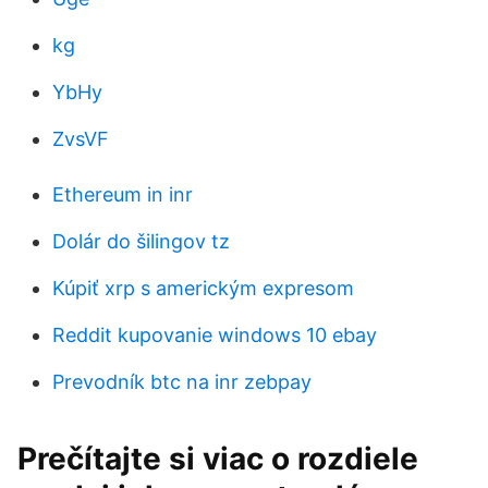
kg
YbHy
ZvsVF
Ethereum in inr
Dolár do šilingov tz
Kúpiť xrp s americkým expresom
Reddit kupovanie windows 10 ebay
Prevodník btc na inr zebpay
Prečítajte si viac o rozdiele