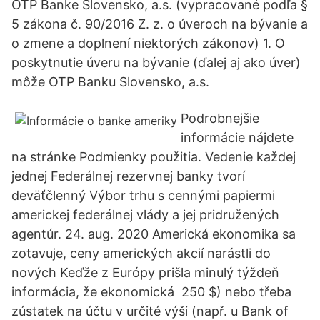
OTP Banke Slovensko, a.s. (vypracované podľa §
5 zákona č. 90/2016 Z. z. o úveroch na bývanie a
o zmene a doplnení niektorých zákonov) 1. O
poskytnutie úveru na bývanie (ďalej aj ako úver)
môže OTP Banku Slovensko, a.s.
Podrobnejšie
informácie nájdete
na stránke Podmienky použitia. Vedenie každej
jednej Federálnej rezervnej banky tvorí
deväťčlenný Výbor trhu s cennými papiermi
americkej federálnej vlády a jej pridružených
agentúr. 24. aug. 2020 Americká ekonomika sa
zotavuje, ceny amerických akcií narástli do
nových Keďže z Európy prišla minulý týždeň
informácia, že ekonomická 250 $) nebo třeba
zústatek na účtu v určité výši (např. u Bank of