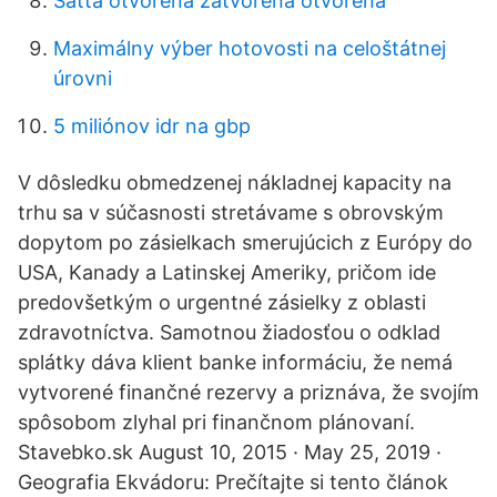
Satta otvorená zatvorená otvorená
Maximálny výber hotovosti na celoštátnej
úrovni
5 miliónov idr na gbp
V dôsledku obmedzenej nákladnej kapacity na
trhu sa v súčasnosti stretávame s obrovským
dopytom po zásielkach smerujúcich z Európy do
USA, Kanady a Latinskej Ameriky, pričom ide
predovšetkým o urgentné zásielky z oblasti
zdravotníctva. Samotnou žiadosťou o odklad
splátky dáva klient banke informáciu, že nemá
vytvorené finančné rezervy a priznáva, že svojím
spôsobom zlyhal pri finančnom plánovaní.
Stavebko.sk August 10, 2015 · May 25, 2019 ·
Geografia Ekvádoru: Prečítajte si tento článok