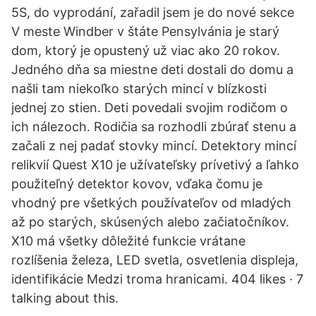
5S, do vyprodání, zařadil jsem je do nové sekce
V meste Windber v štáte Pensylvánia je starý
dom, ktorý je opustený už viac ako 20 rokov.
Jedného dňa sa miestne deti dostali do domu a
našli tam niekoľko starých mincí v blízkosti
jednej zo stien. Deti povedali svojim rodičom o
ich nálezoch. Rodičia sa rozhodli zbúrať stenu a
začali z nej padať stovky mincí. Detektory mincí
relikvií Quest X10 je užívateľsky prívetivý a ľahko
použiteľný detektor kovov, vďaka čomu je
vhodný pre všetkých používateľov od mladých
až po starých, skúsených alebo začiatočníkov.
X10 má všetky dôležité funkcie vrátane
rozlíšenia železa, LED svetla, osvetlenia displeja,
identifikácie Medzi troma hranicami. 404 likes · 7
talking about this.