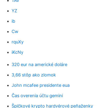
TAv
YZ
ib
Cw
rquXy
iKcNy
320 eur na americké doláre
3,66 stôp ako zlomok
John mcafee presidente eua
Čas overenia účtu gemini
Špičkové krypto hardvérové ​​peňaženky