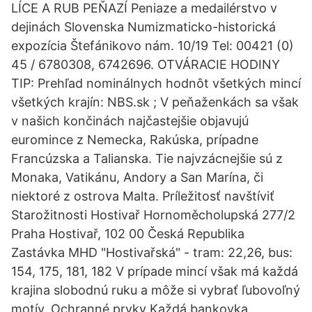
LÍCE A RUB PEŇAZÍ Peniaze a medailérstvo v
dejinách Slovenska Numizmaticko-historická
expozícia Štefánikovo nám. 10/19 Tel: 00421 (0)
45 / 6780308, 6742696. OTVÁRACIE HODINY
TIP: Prehľad nominálnych hodnôt všetkých mincí
všetkých krajín: NBS.sk ; V peňaženkách sa však
v našich končinách najčastejšie objavujú
euromince z Nemecka, Rakúska, prípadne
Francúzska a Talianska. Tie najvzácnejšie sú z
Monaka, Vatikánu, Andory a San Marína, či
niektoré z ostrova Malta. Príležitosť navštíviť
Starožitnosti Hostivař Hornoměcholupská 277/2
Praha Hostivař, 102 00 Česká Republika
Zastávka MHD "Hostivařská" - tram: 22,26, bus:
154, 175, 181, 182 V prípade mincí však má každá
krajina slobodnú ruku a môže si vybrať ľubovoľný
motív. Ochranné prvky Každá bankovka