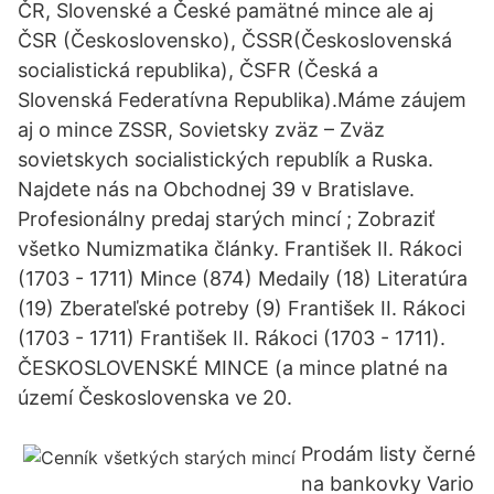
ČR, Slovenské a České pamätné mince ale aj
ČSR (Československo), ČSSR(Československá
socialistická republika), ČSFR (Česká a
Slovenská Federatívna Republika).Máme záujem
aj o mince ZSSR, Sovietsky zväz – Zväz
sovietskych socialistických republík a Ruska.
Najdete nás na Obchodnej 39 v Bratislave.
Profesionálny predaj starých mincí ; Zobraziť
všetko Numizmatika články. František II. Rákoci
(1703 - 1711) Mince (874) Medaily (18) Literatúra
(19) Zberateľské potreby (9) František II. Rákoci
(1703 - 1711) František II. Rákoci (1703 - 1711).
ČESKOSLOVENSKÉ MINCE (a mince platné na
území Československa ve 20.
Prodám listy černé
na bankovky Vario