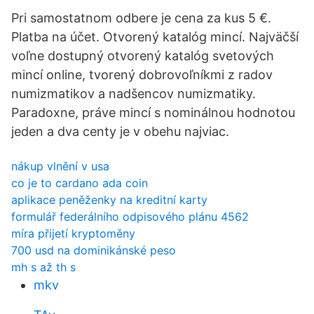
Pri samostatnom odbere je cena za kus 5 €.
Platba na účet. Otvorený katalóg mincí. Najväčší
voľne dostupný otvorený katalóg svetových
mincí online, tvorený dobrovoľníkmi z radov
numizmatikov a nadšencov numizmatiky.
Paradoxne, práve mincí s nominálnou hodnotou
jeden a dva centy je v obehu najviac.
nákup vlnění v usa
co je to cardano ada coin
aplikace peněženky na kreditní karty
formulář federálního odpisového plánu 4562
míra přijetí kryptoměny
700 usd na dominikánské peso
mh s až th s
mkv