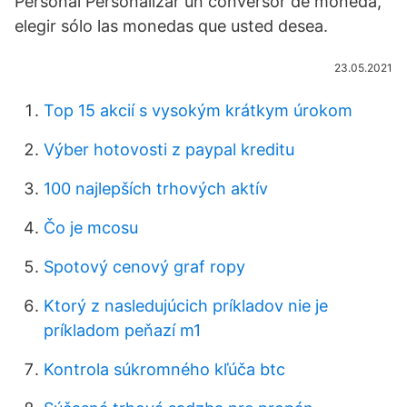
Personal Personalizar un conversor de moneda,
elegir sólo las monedas que usted desea.
23.05.2021
Top 15 akcií s vysokým krátkym úrokom
Výber hotovosti z paypal kreditu
100 najlepších trhových aktív
Čo je mcosu
Spotový cenový graf ropy
Ktorý z nasledujúcich príkladov nie je
príkladom peňazí m1
Kontrola súkromného kľúča btc