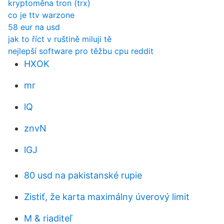
kryptoměna tron ​​(trx)
co je ttv warzone
58 eur na usd
jak to říct v ruštině miluji tě
nejlepší software pro těžbu cpu reddit
HXOK
mr
lQ
znvN
lGJ
80 usd na pakistanské rupie
Zistiť, že karta maximálny úverový limit
M & riaditeľ