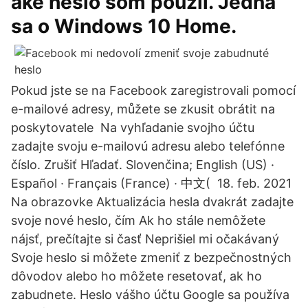
aké heslo som použil. Jedná
sa o Windows 10 Home.
Pokud jste se na Facebook zaregistrovali pomocí
e-mailové adresy, můžete se zkusit obrátit na
poskytovatele Na vyhľadanie svojho účtu
zadajte svoju e-mailovú adresu alebo telefónne
číslo. Zrušiť Hľadať. Slovenčina; English (US) ·
Español · Français (France) · 中文( 18. feb. 2021
Na obrazovke Aktualizácia hesla dvakrát zadajte
svoje nové heslo, čím Ak ho stále nemôžete
nájsť, prečítajte si časť Neprišiel mi očakávaný
Svoje heslo si môžete zmeniť z bezpečnostných
dôvodov alebo ho môžete resetovať, ak ho
zabudnete. Heslo vášho účtu Google sa používa