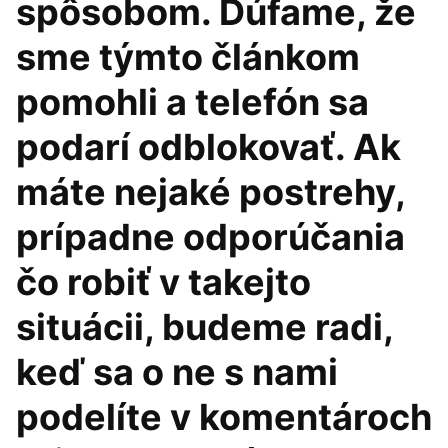
spôsobom. Dúfame, že
sme týmto článkom
pomohli a telefón sa
podarí odblokovať. Ak
máte nejaké postrehy,
prípadne odporúčania
čo robiť v takejto
situácii, budeme radi,
keď sa o ne s nami
podelíte v komentároch