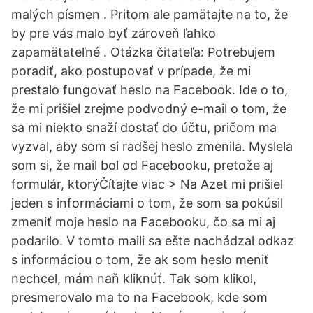
malých písmen . Pritom ale pamätajte na to, že
by pre vás malo byť zároveň ľahko
zapamätateľné . Otázka čitateľa: Potrebujem
poradiť, ako postupovať v prípade, že mi
prestalo fungovať heslo na Facebook. Ide o to,
že mi prišiel zrejme podvodný e-mail o tom, že
sa mi niekto snaží dostať do účtu, pričom ma
vyzval, aby som si radšej heslo zmenila. Myslela
som si, že mail bol od Facebooku, pretože aj
formulár, ktorýČítajte viac > Na Azet mi prišiel
jeden s informáciami o tom, že som sa pokúsil
zmeniť moje heslo na Facebooku, čo sa mi aj
podarilo. V tomto maili sa ešte nachádzal odkaz
s informáciou o tom, že ak som heslo meniť
nechcel, mám naň kliknúť. Tak som klikol,
presmerovalo ma to na Facebook, kde som