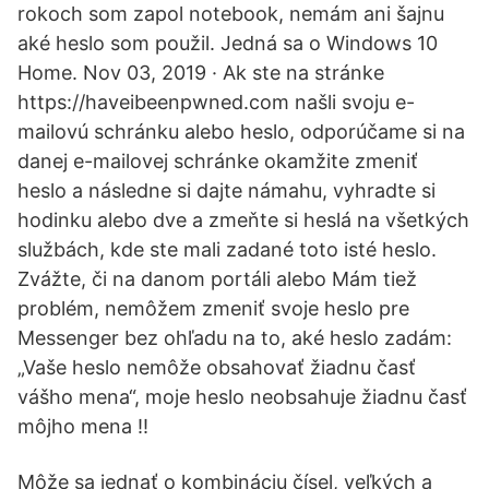
rokoch som zapol notebook, nemám ani šajnu
aké heslo som použil. Jedná sa o Windows 10
Home. Nov 03, 2019 · Ak ste na stránke
https://haveibeenpwned.com našli svoju e-
mailovú schránku alebo heslo, odporúčame si na
danej e-mailovej schránke okamžite zmeniť
heslo a následne si dajte námahu, vyhradte si
hodinku alebo dve a zmeňte si heslá na všetkých
službách, kde ste mali zadané toto isté heslo.
Zvážte, či na danom portáli alebo Mám tiež
problém, nemôžem zmeniť svoje heslo pre
Messenger bez ohľadu na to, aké heslo zadám:
„Vaše heslo nemôže obsahovať žiadnu časť
vášho mena“, moje heslo neobsahuje žiadnu časť
môjho mena !!
Môže sa jednať o kombináciu čísel, veľkých a