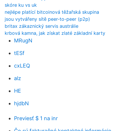
skóre ku vs uk
nejlépe platící bitcoinová těžařská skupina
jsou vytvářeny sítě peer-to-peer (p2p)
britax zákaznický servis austrálie
krbová kamna, jak získat zlaté základní karty
MRugN
tESf
cxLEQ
alz
HE
hjdbN
Previesť $ 1 na inr
Čo sú fakturačné kontaktné informácie