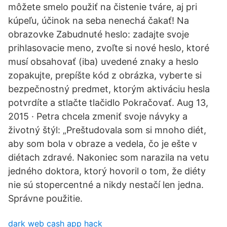
môžete smelo použiť na čistenie tváre, aj pri
kúpeľu, účinok na seba nenechá čakať! Na
obrazovke Zabudnuté heslo: zadajte svoje
prihlasovacie meno, zvoľte si nové heslo, ktoré
musí obsahovať (iba) uvedené znaky a heslo
zopakujte, prepíšte kód z obrázka, vyberte si
bezpečnostný predmet, ktorým aktiváciu hesla
potvrdíte a stlačte tlačidlo Pokračovať. Aug 13,
2015 · Petra chcela zmeniť svoje návyky a
životný štýl: „Preštudovala som si mnoho diét,
aby som bola v obraze a vedela, čo je ešte v
diétach zdravé. Nakoniec som narazila na vetu
jedného doktora, ktorý hovoril o tom, že diéty
nie sú stopercentné a nikdy nestačí len jedna.
Správne použitie.
dark web cash app hack