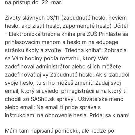
na prístup do 22. mar.
Životy slávnych 03/11 (zabudnuté heslo, neviem
heslo, ako zistiť heslo, zapomenuté heslo) Učiteľ
- Elektronická triedna kniha pre ZUŠ Prihláste sa
prihlasovacím menom a heslo m na edupage
stránku školy a zvoľte "Triedna kniha": Zobrazia
sa Vám hodiny podľa rozvrhu, ktorý Vám
zadefinoval administrátor alebo si ich môžete
zadefinovať aj vy Zabudnuté heslo. Ak si zabudol
svoje heslo, tu si ho môžeš zmeniť. Zadaj svoj
email, ktorý si uviedol pri registrácii a na ktorý ti
chodili zo SAShE.sk správy . Užívateľské meno
alebo email: Na email ti príde správa s
inštrukciami na obnovenie hesla. Pridaj sa k nám!
Mám tam napísanú pomôcku, ale keďže po